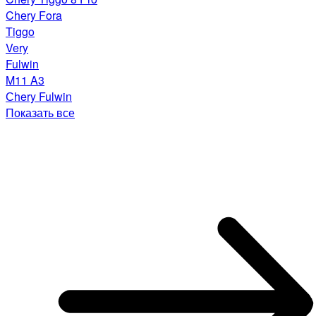
Chery Fora
Tiggo
Very
Fulwin
M11 A3
Сhery Fulwin
Показать все