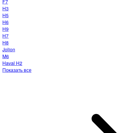
F7
H3
H5
H6
H9
H7
H8
Jolion
M6
Haval H2
Показать все