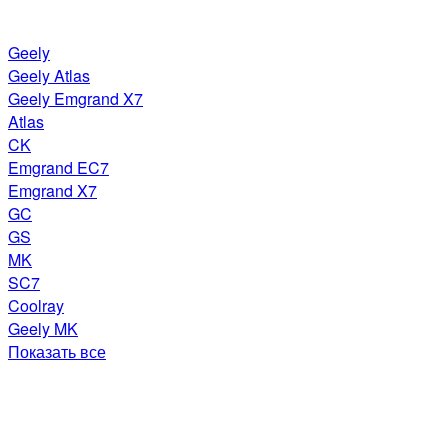
Geely
Geely Atlas
Geely Emgrand X7
Atlas
CK
Emgrand EC7
Emgrand X7
GC
GS
MK
SC7
Coolray
Geely MK
Показать все