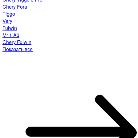
Chery Fora
Tiggo
Very
Fulwin
M11 A3
Сhery Fulwin
Показать все