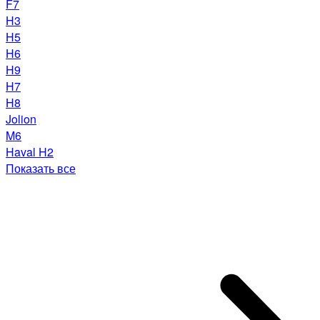
F7
H3
H5
H6
H9
H7
H8
Jolion
M6
Haval H2
Показать все