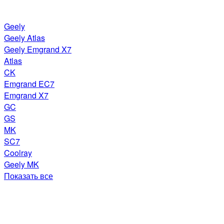
Geely
Geely Atlas
Geely Emgrand X7
Atlas
CK
Emgrand EC7
Emgrand X7
GC
GS
MK
SC7
Coolray
Geely MK
Показать все