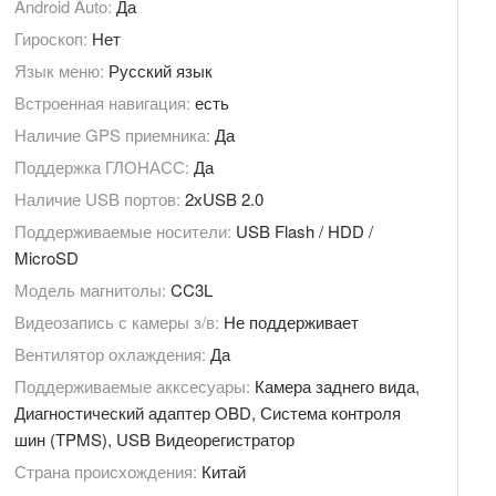
Android Auto:
Да
Гироскоп:
Нет
Язык меню:
Русский язык
Встроенная навигация:
есть
Наличие GPS приемника:
Да
Поддержка ГЛОНАСС:
Да
Наличие USB портов:
2хUSB 2.0
Поддерживаемые носители:
USB Flash / HDD /
MicroSD
Модель магнитолы:
CC3L
Видеозапись с камеры з/в:
Не поддерживает
Вентилятор охлаждения:
Да
Поддерживаемые акксесуары:
Камера заднего вида,
Диагностический адаптер OBD, Система контроля
шин (TPMS), USB Видеорегистратор
Страна происхождения:
Китай