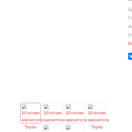
Б
Г
А
О
В