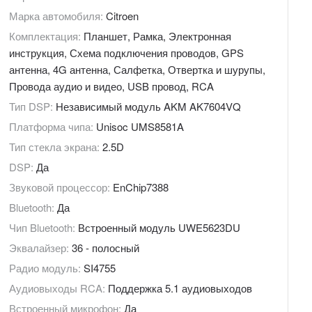
Марка автомобиля:
Citroen
Комплектация:
Планшет, Рамка, Электронная
инструкция, Схема подключения проводов, GPS
антенна, 4G антенна, Салфетка, Отвертка и шурупы,
Провода аудио и видео, USB провод, RCA
Тип DSP:
Независимый модуль AKM AK7604VQ
Платформа чипа:
Unisoc UMS8581A
Тип стекла экрана:
2.5D
DSP:
Да
Звуковой процессор:
EnChip7388
Bluetooth:
Да
Чип Bluetooth:
Встроенный модуль UWE5623DU
Эквалайзер:
36 - полосный
Радио модуль:
SI4755
Аудиовыходы RCA:
Поддержка 5.1 аудиовыходов
Встроенный микрофон:
Да