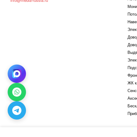
info@media-russia.ru
Мони
Пото
Наве
Элек
Дово
Дово
Выдв
Элек
Подс
Фрон
ЖК к
Сенс
Аксе
Беск
Приб
Штатная магнитола Teyes CC3L 4/32 Citroen C