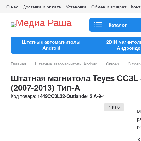
О нас
Доставка и оплата
Установка
Обмен и возврат
Конт
Каталог
Штатные автомагнитолы
2DIN магнитол
Android
Андроиде
Главная
Штатные автомагнитолы Android
Citroen
Citroe
Штатная магнитола Teyes CC3L 4
(2007-2013) Тип-A
Код товара:
1449CC3L32-Outlander 2 A-9-1
1
из
6
М
р
р
Х