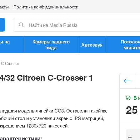
акты
Политика конфиденциальности
ы на
Камеры заднего
Потоло
Автозвук
вида
монит
n C-Crosser
/32 Citroen C-Crosser 1
В 
25
ладшая модель линейки СС3. Оставили такой же
абочий стол и установили экран с IPS матрицей,
азрешением 1280x720 пикселей.
арактеристики: