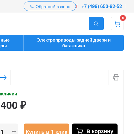
+7 (499) 653-92-52
Обратный звонок
0
чные
Электроприводы задней двери и
оры
багажника
наличии
 400
₽
В корзину
Купить в 1 клик