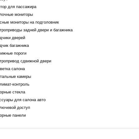
тор для пассажира
лочные мониторы
сные мониторы на подголовник
троприводы задней двери и багажника
дчики дверей
дчик багажника
ижные пороги
тропривод сдвижной двери
ветка салона
тальные камеры
лимат-контроль
орные стекла
ссуары для салона авто
лючевой доступ
орные панели
-Crosser 1 (2007-2013) Тип-A