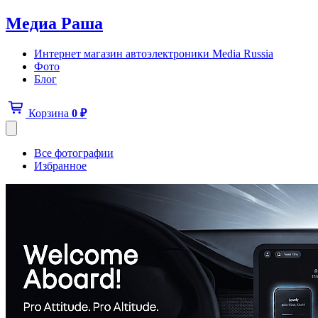
Медиа Раша
Интернет магазин автоэлектроники Media Russia
Фото
Блог
Корзина
0
₽
Все фотографии
Избранное