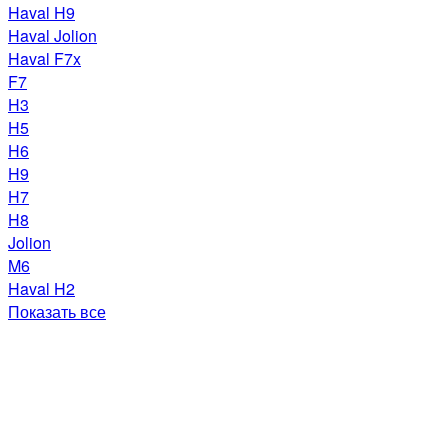
Haval H9
Haval Jolion
Haval F7x
F7
H3
H5
H6
H9
H7
H8
Jolion
M6
Haval H2
Показать все