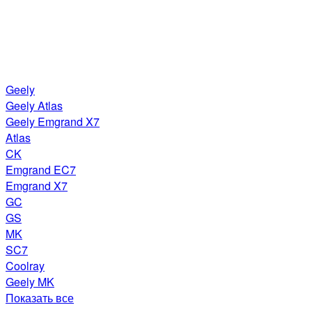
Geely
Geely Atlas
Geely Emgrand X7
Atlas
CK
Emgrand EC7
Emgrand X7
GC
GS
MK
SC7
Coolray
Geely MK
Показать все