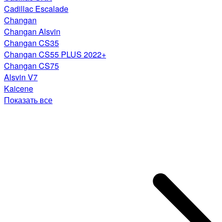
Cadillac Escalade
Changan
Changan Alsvin
Changan CS35
Changan CS55 PLUS 2022+
Changan CS75
Alsvin V7
Kaicene
Показать все