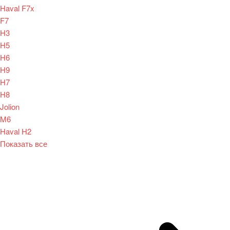
Haval F7x
F7
H3
H5
H6
H9
H7
H8
Jolion
M6
Haval H2
Показать все