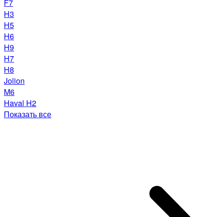
F7
H3
H5
H6
H9
H7
H8
Jolion
M6
Haval H2
Показать все