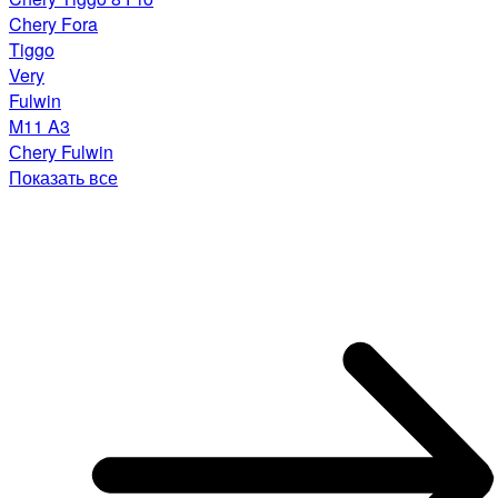
Chery Fora
Tiggo
Very
Fulwin
M11 A3
Сhery Fulwin
Показать все