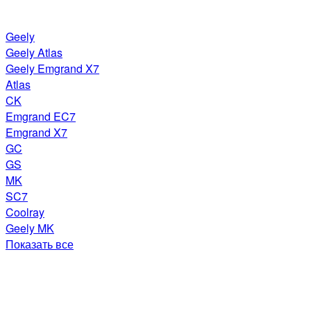
Geely
Geely Atlas
Geely Emgrand X7
Atlas
CK
Emgrand EC7
Emgrand X7
GC
GS
MK
SC7
Coolray
Geely MK
Показать все