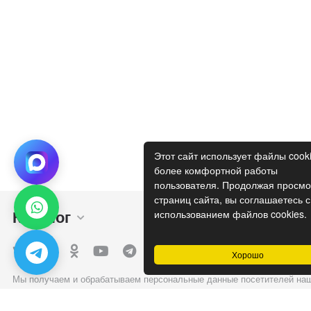
Этот сайт использует файлы cook
более комфортной работы
пользователя. Продолжая просмо
страниц сайта, вы соглашаетесь с
Каталог
Покупателям
использованием файлов cookies.
Хорошо
Мы получаем и обрабатываем персональные данные посетителей наш
в соответствии с
официальной политикой
. Если вы не даете согласия
обработку своих персональных данных, Вам необходимо покинуть на