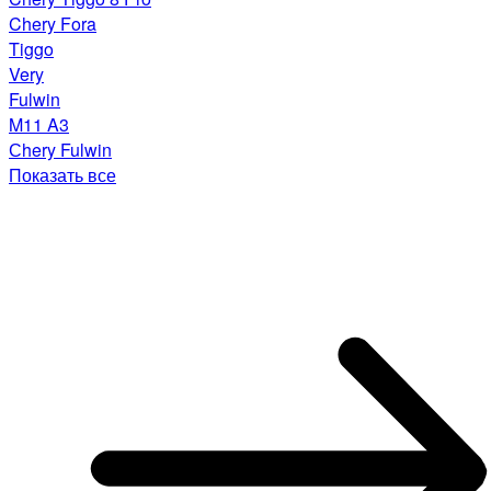
Chery Fora
Tiggo
Very
Fulwin
M11 A3
Сhery Fulwin
Показать все