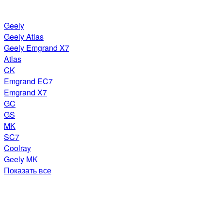
Geely
Geely Atlas
Geely Emgrand X7
Atlas
CK
Emgrand EC7
Emgrand X7
GC
GS
MK
SC7
Coolray
Geely MK
Показать все