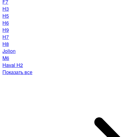
F7
H3
H5
H6
H9
H7
H8
Jolion
M6
Haval H2
Показать все