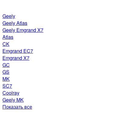
Geely
Geely Atlas
Geely Emgrand X7
Atlas
CK
Emgrand EC7
Emgrand X7
GC
GS
MK
SC7
Coolray
Geely MK
Показать все