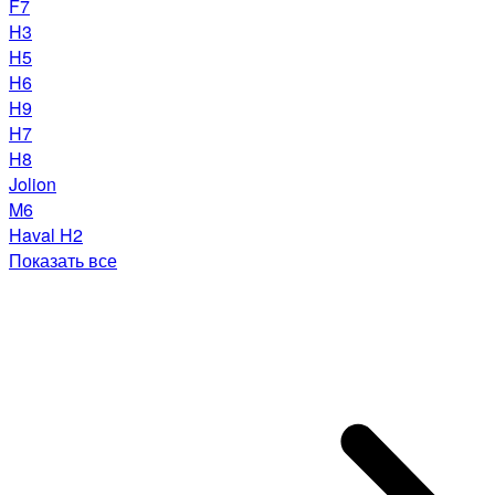
F7
H3
H5
H6
H9
H7
H8
Jolion
M6
Haval H2
Показать все