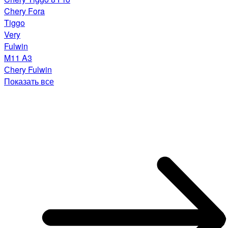
Chery Fora
Tiggo
Very
Fulwin
M11 A3
Сhery Fulwin
Показать все