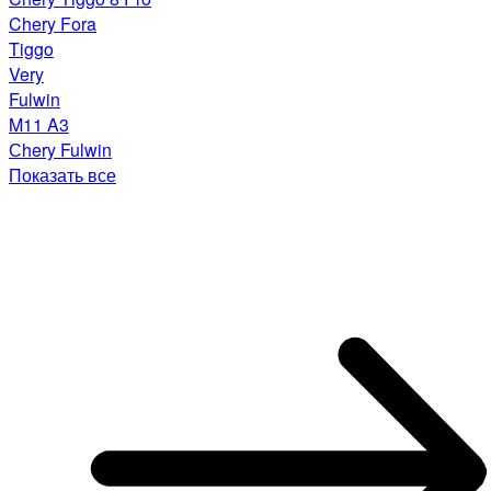
Chery Fora
Tiggo
Very
Fulwin
M11 A3
Сhery Fulwin
Показать все