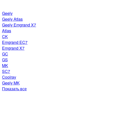
Geely
Geely Atlas
Geely Emgrand X7
Atlas
CK
Emgrand EC7
Emgrand X7
GC
GS
MK
SC7
Coolray
Geely MK
Показать все