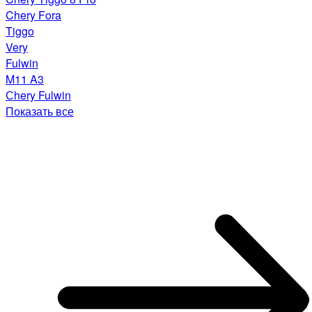
Chery Fora
Tiggo
Very
Fulwin
M11 A3
Сhery Fulwin
Показать все