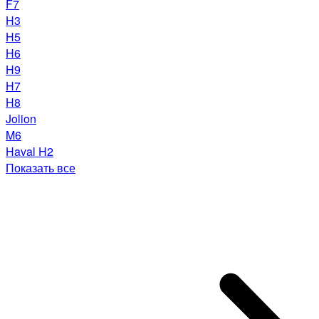
F7
H3
H5
H6
H9
H7
H8
Jolion
M6
Haval H2
Показать все