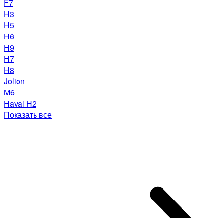
F7
H3
H5
H6
H9
H7
H8
Jolion
M6
Haval H2
Показать все