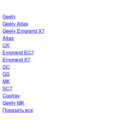
Geely
Geely Atlas
Geely Emgrand X7
Atlas
CK
Emgrand EC7
Emgrand X7
GC
GS
MK
SC7
Coolray
Geely MK
Показать все