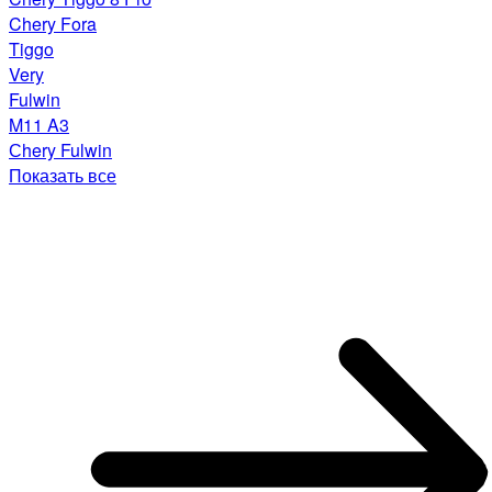
Chery Fora
Tiggo
Very
Fulwin
M11 A3
Сhery Fulwin
Показать все