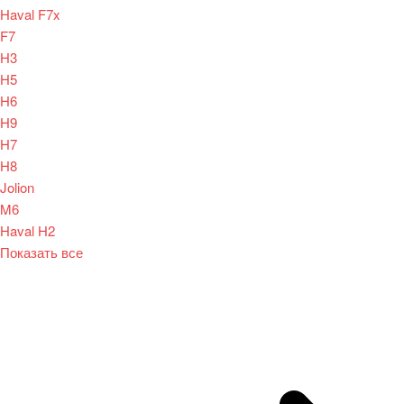
Haval F7x
F7
H3
H5
H6
H9
H7
H8
Jolion
M6
Haval H2
Показать все