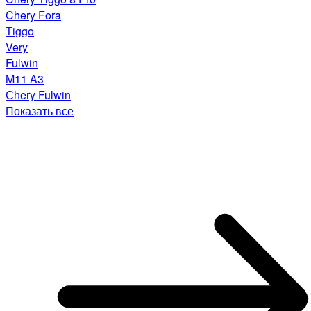
Chery Fora
Tiggo
Very
Fulwin
M11 A3
Сhery Fulwin
Показать все