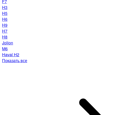
F7
H3
H5
H6
H9
H7
H8
Jolion
M6
Haval H2
Показать все