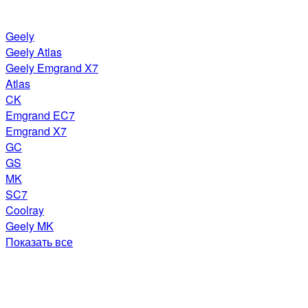
Geely
Geely Atlas
Geely Emgrand X7
Atlas
CK
Emgrand EC7
Emgrand X7
GC
GS
MK
SC7
Coolray
Geely MK
Показать все