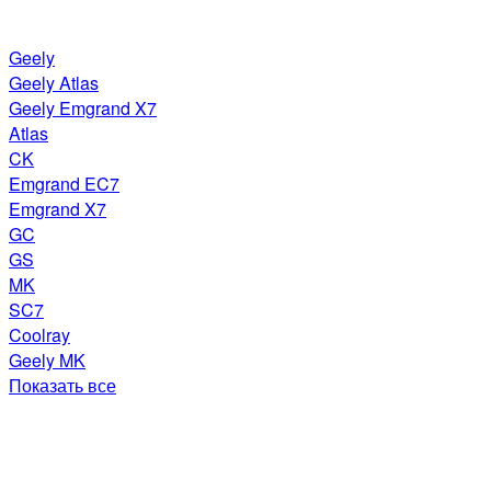
Geely
Geely Atlas
Geely Emgrand X7
Atlas
CK
Emgrand EC7
Emgrand X7
GC
GS
MK
SC7
Coolray
Geely MK
Показать все