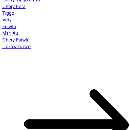
Chery Fora
Tiggo
Very
Fulwin
M11 A3
Сhery Fulwin
Показать все