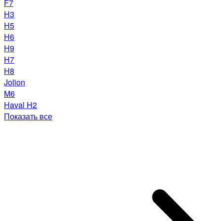
F7
H3
H5
H6
H9
H7
H8
Jolion
M6
Haval H2
Показать все