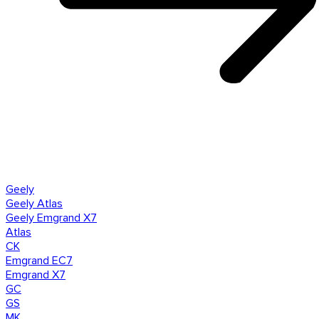
Geely
Geely Atlas
Geely Emgrand X7
Atlas
CK
Emgrand EC7
Emgrand X7
GC
GS
MK