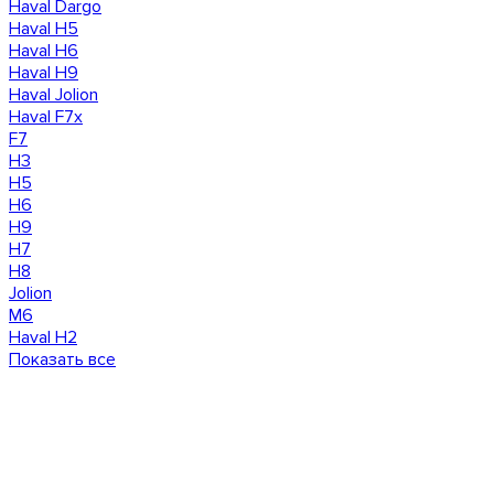
Haval Dargo
Haval H5
Haval H6
Haval H9
Haval Jolion
Haval F7x
F7
H3
H5
H6
H9
H7
H8
Jolion
M6
Haval H2
Показать все