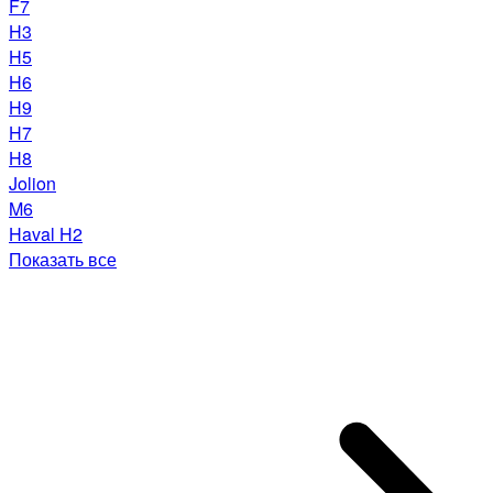
F7
H3
H5
H6
H9
H7
H8
Jolion
M6
Haval H2
Показать все