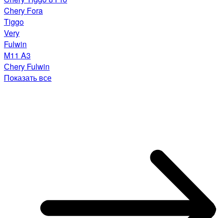
Chery Fora
Tiggo
Very
Fulwin
M11 A3
Сhery Fulwin
Показать все