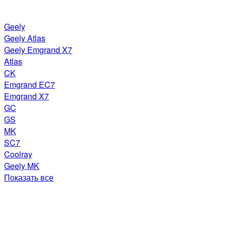
Geely
Geely Atlas
Geely Emgrand X7
Atlas
CK
Emgrand EC7
Emgrand X7
GC
GS
MK
SC7
Coolray
Geely MK
Показать все