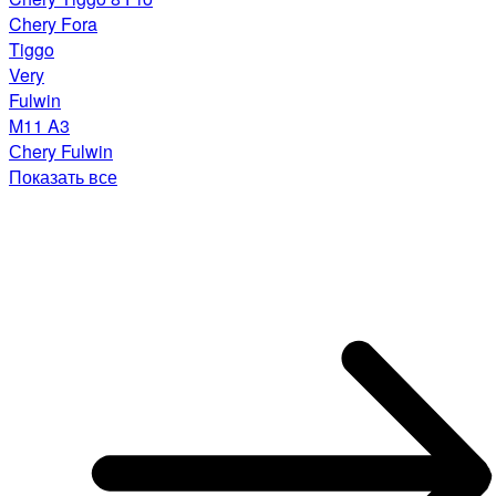
Chery Fora
Tiggo
Very
Fulwin
M11 A3
Сhery Fulwin
Показать все