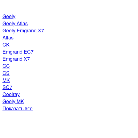
Geely
Geely Atlas
Geely Emgrand X7
Atlas
CK
Emgrand EC7
Emgrand X7
GC
GS
MK
SC7
Coolray
Geely MK
Показать все