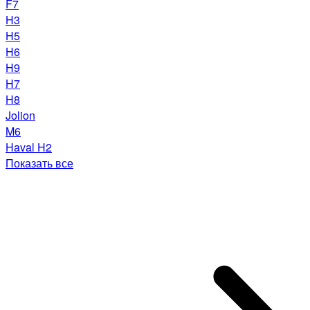
F7
H3
H5
H6
H9
H7
H8
Jolion
M6
Haval H2
Показать все