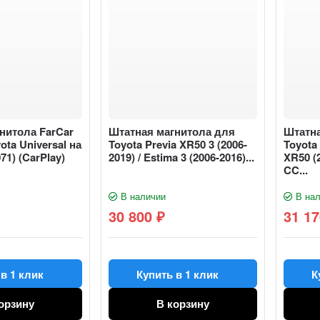
нитола FarCar
Штатная магнитола для
Штатн
ota Universal на
Toyota Previa XR50 3 (2006-
Toyota
71) (CarPlay)
2019) / Estima 3 (2006-2016)...
XR50 (2
CC...
В наличии
В нал
30 800
31 1
₽
в 1 клик
Купить в 1 клик
К
орзину
В корзину