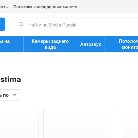
акты
Политика конфиденциальности
ы на
Камеры заднего
Потоло
Автозвук
вида
монит
Estima
ь по