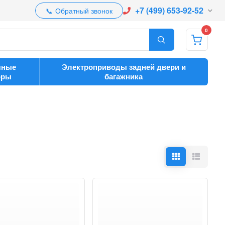
+7 (499) 653-92-52
Обратный звонок
0
чные
Электроприводы задней двери и
оры
багажника