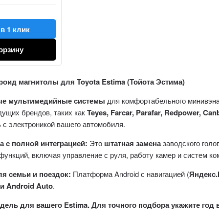
в 1 клик
орзину
оид магнитолы для Toyota Estima (Тойота Эстима)
ые мультимедийные системы
для комфортабельного минивэна 
дущих брендов, таких как
Teyes, Farcar, Parafar, Redpower, Can
 с электроникой вашего автомобиля.
а с полной интеграцией:
Это
штатная замена
заводского голо
функций, включая управление с руля, работу камер и систем ко
ля семьи и поездок:
Платформа Android с навигацией (
Яндекс
 и Android Auto
.
дель для вашего Estima. Для точного подбора укажите год