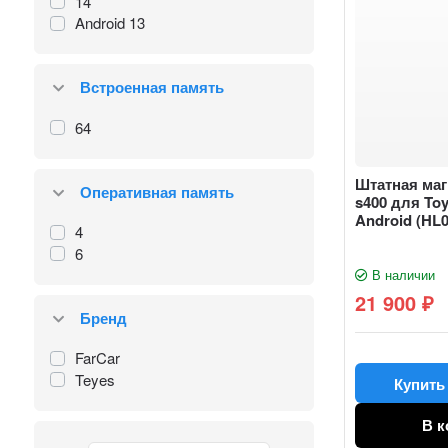
14
Android 13
Встроенная память
64
Штатная маг
Оперативная память
s400 для Toy
Android (HL0
4
6
В наличии
21 900
₽
Бренд
FarCar
Teyes
Купить 
В к