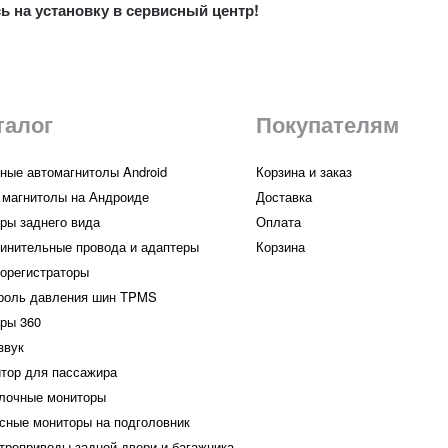
ь на установку в сервисный центр!
талог
Покупателям
ные автомагнитолы Android
Корзина и заказ
 магнитолы на Андроиде
Доставка
ры заднего вида
Оплата
инительные провода и адаптеры
Корзина
орегистраторы
роль давления шин TPMS
ры 360
звук
тор для пассажира
лочные мониторы
сные мониторы на подголовник
троприводы задней двери и багажника