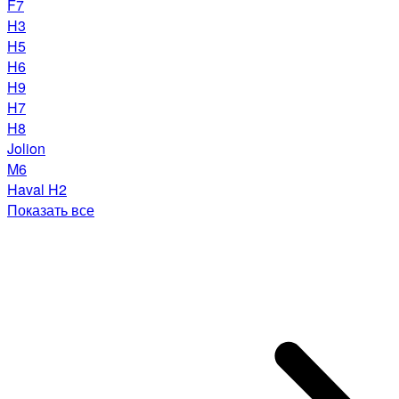
F7
H3
H5
H6
H9
H7
H8
Jolion
M6
Haval H2
Показать все