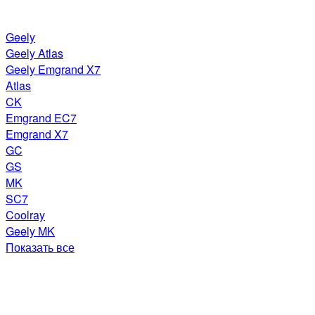
Geely
Geely Atlas
Geely Emgrand X7
Atlas
CK
Emgrand EC7
Emgrand X7
GC
GS
MK
SC7
Coolray
Geely MK
Показать все