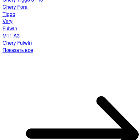
Chery Fora
Tiggo
Very
Fulwin
M11 A3
Сhery Fulwin
Показать все