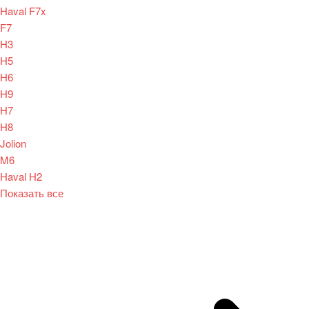
Haval F7x
F7
H3
H5
H6
H9
H7
H8
Jolion
M6
Haval H2
Показать все