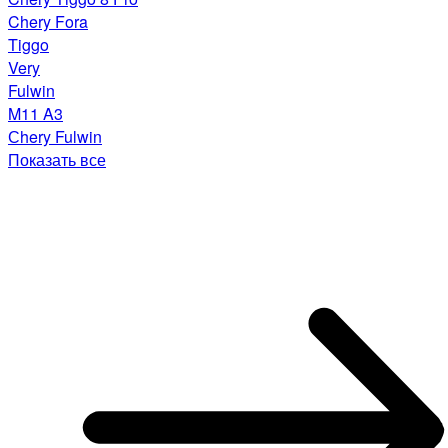
Chery Fora
Tiggo
Very
Fulwin
M11 A3
Сhery Fulwin
Показать все