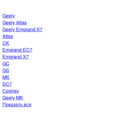
Geely
Geely Atlas
Geely Emgrand X7
Atlas
CK
Emgrand EC7
Emgrand X7
GC
GS
MK
SC7
Coolray
Geely MK
Показать все