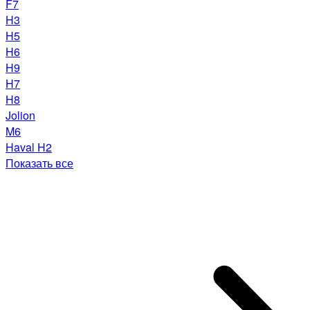
F7
H3
H5
H6
H9
H7
H8
Jolion
M6
Haval H2
Показать все