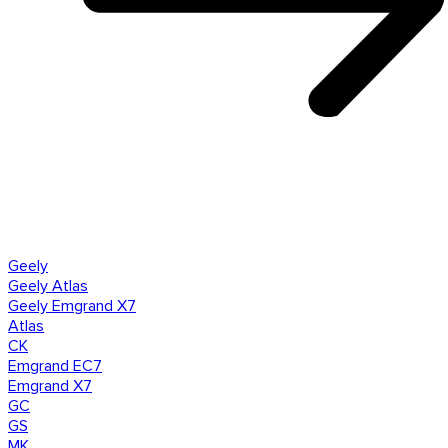
Geely
Geely Atlas
Geely Emgrand X7
Atlas
CK
Emgrand EC7
Emgrand X7
GC
GS
MK