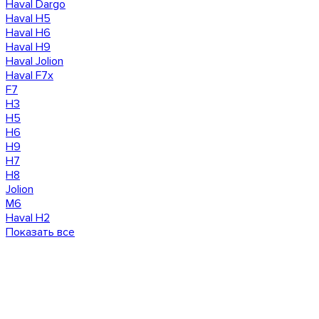
Haval Dargo
Haval H5
Haval H6
Haval H9
Haval Jolion
Haval F7x
F7
H3
H5
H6
H9
H7
H8
Jolion
M6
Haval H2
Показать все