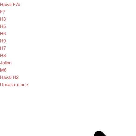
Haval F7x
F7
H3
H5
H6
H9
H7
H8
Jolion
M6
Haval H2
Показать все