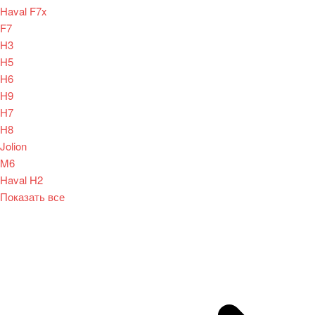
Haval F7x
F7
H3
H5
H6
H9
H7
H8
Jolion
M6
Haval H2
Показать все