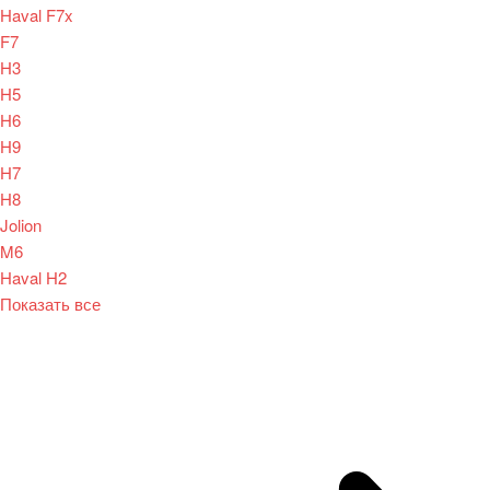
Haval F7x
F7
H3
H5
H6
H9
H7
H8
Jolion
M6
Haval H2
Показать все