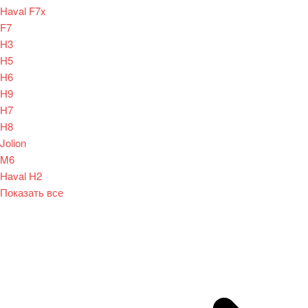
Haval F7x
F7
H3
H5
H6
H9
H7
H8
Jolion
M6
Haval H2
Показать все