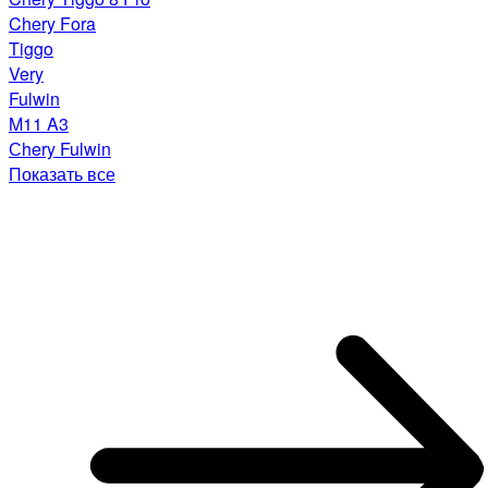
Chery Fora
Tiggo
Very
Fulwin
M11 A3
Сhery Fulwin
Показать все