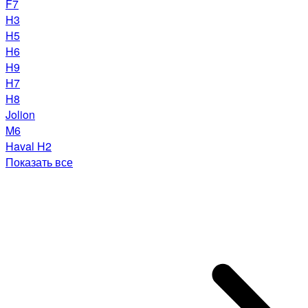
F7
H3
H5
H6
H9
H7
H8
Jolion
M6
Haval H2
Показать все