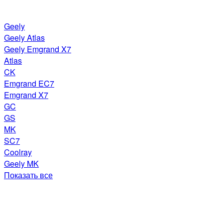
Geely
Geely Atlas
Geely Emgrand X7
Atlas
CK
Emgrand EC7
Emgrand X7
GC
GS
MK
SC7
Coolray
Geely MK
Показать все