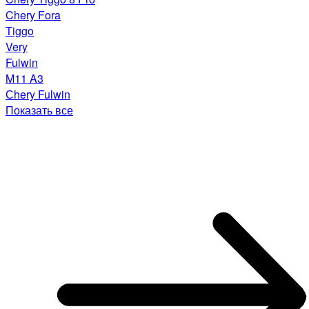
Chery Fora
Tiggo
Very
Fulwin
M11 A3
Сhery Fulwin
Показать все