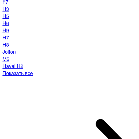
F7
H3
H5
H6
H9
H7
H8
Jolion
M6
Haval H2
Показать все