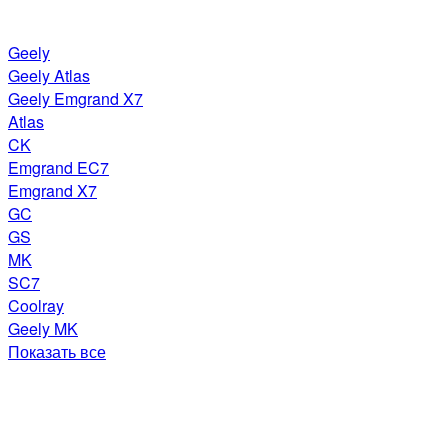
Geely
Geely Atlas
Geely Emgrand X7
Atlas
CK
Emgrand EC7
Emgrand X7
GC
GS
MK
SC7
Coolray
Geely MK
Показать все