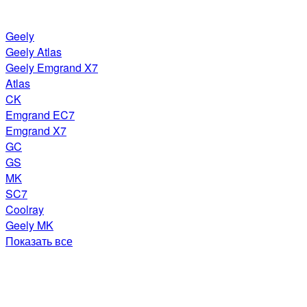
Geely
Geely Atlas
Geely Emgrand X7
Atlas
CK
Emgrand EC7
Emgrand X7
GC
GS
MK
SC7
Coolray
Geely MK
Показать все