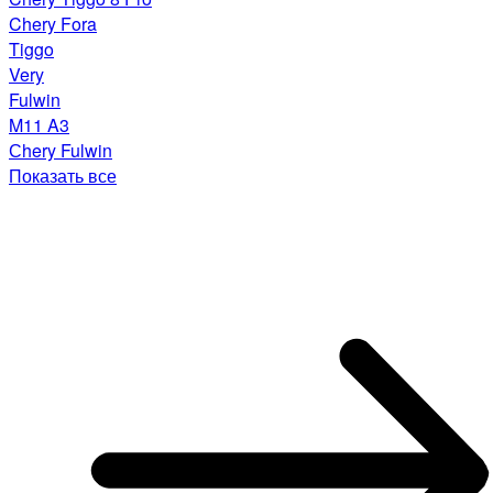
Chery Fora
Tiggo
Very
Fulwin
M11 A3
Сhery Fulwin
Показать все