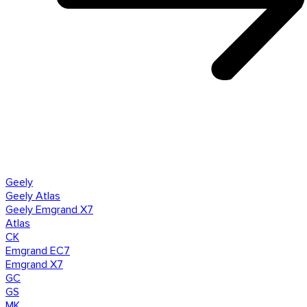
Geely
Geely Atlas
Geely Emgrand X7
Atlas
CK
Emgrand EC7
Emgrand X7
GC
GS
MK