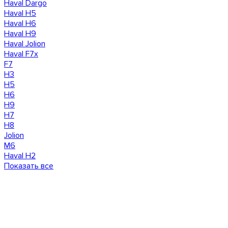
Haval Dargo
Haval H5
Haval H6
Haval H9
Haval Jolion
Haval F7x
F7
H3
H5
H6
H9
H7
H8
Jolion
M6
Haval H2
Показать все