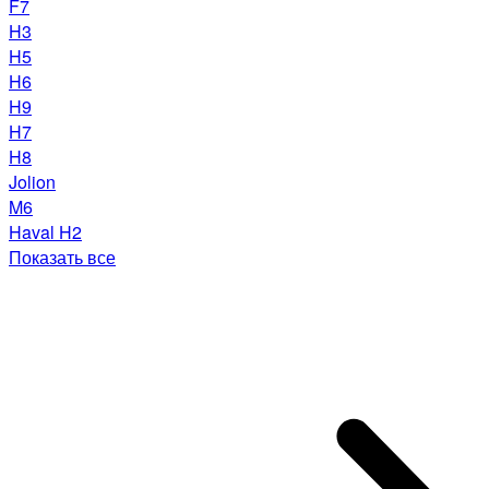
F7
H3
H5
H6
H9
H7
H8
Jolion
M6
Haval H2
Показать все