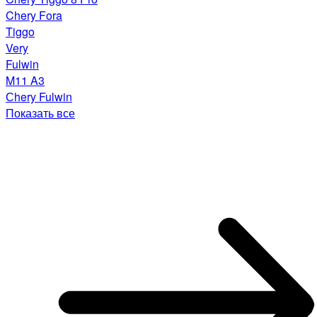
Chery Fora
Tiggo
Very
Fulwin
M11 A3
Сhery Fulwin
Показать все