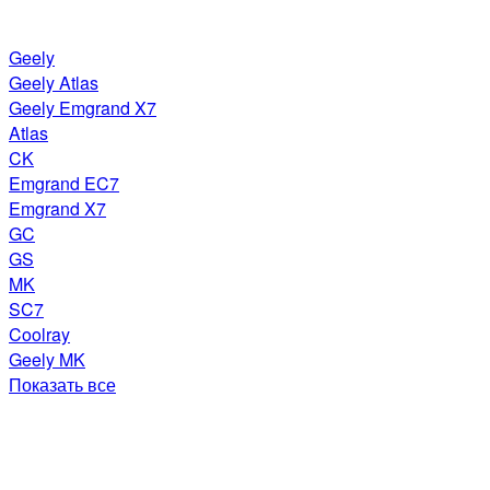
Geely
Geely Atlas
Geely Emgrand X7
Atlas
CK
Emgrand EC7
Emgrand X7
GC
GS
MK
SC7
Coolray
Geely MK
Показать все