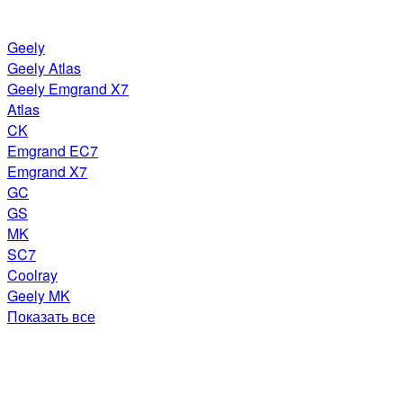
Geely
Geely Atlas
Geely Emgrand X7
Atlas
CK
Emgrand EC7
Emgrand X7
GC
GS
MK
SC7
Coolray
Geely MK
Показать все