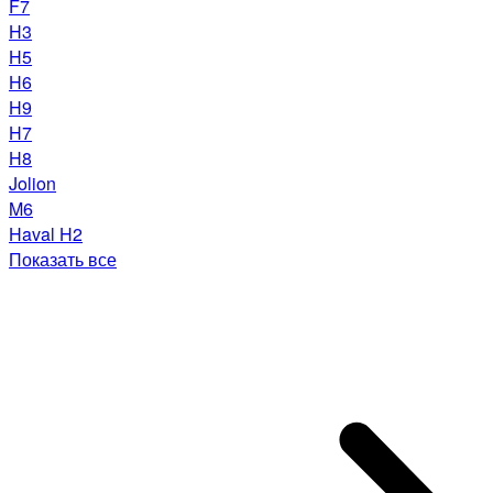
F7
H3
H5
H6
H9
H7
H8
Jolion
M6
Haval H2
Показать все