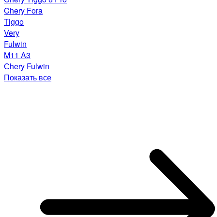
Chery Fora
Tiggo
Very
Fulwin
M11 A3
Сhery Fulwin
Показать все