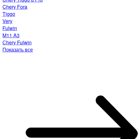
Chery Fora
Tiggo
Very
Fulwin
M11 A3
Сhery Fulwin
Показать все