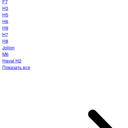
F7
H3
H5
H6
H9
H7
H8
Jolion
M6
Haval H2
Показать все