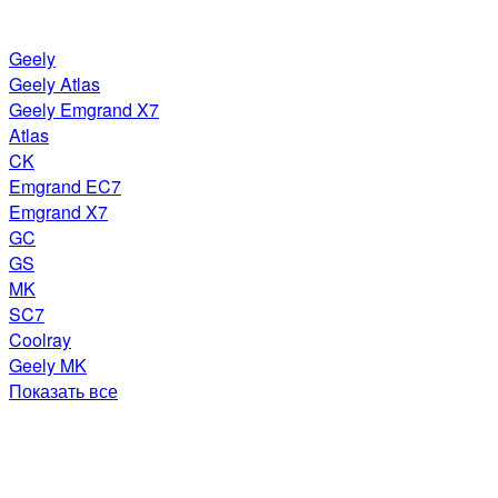
Geely
Geely Atlas
Geely Emgrand X7
Atlas
CK
Emgrand EC7
Emgrand X7
GC
GS
MK
SC7
Coolray
Geely MK
Показать все