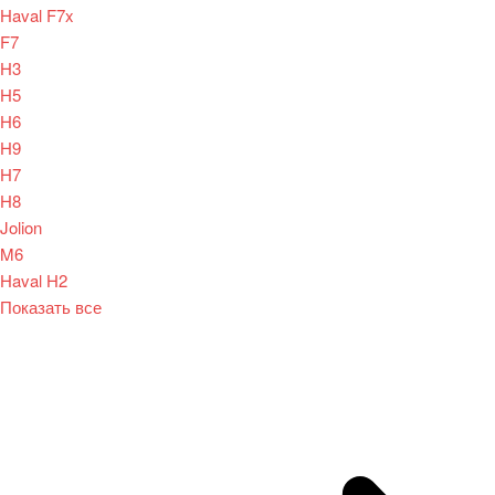
Haval F7x
F7
H3
H5
H6
H9
H7
H8
Jolion
M6
Haval H2
Показать все