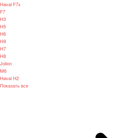
Haval F7x
F7
H3
H5
H6
H9
H7
H8
Jolion
M6
Haval H2
Показать все