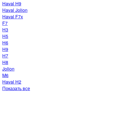
Haval H9
Haval Jolion
Haval F7x
F7
H3
H5
H6
H9
H7
H8
Jolion
M6
Haval H2
Показать все