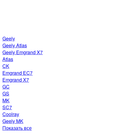
Geely
Geely Atlas
Geely Emgrand X7
Atlas
CK
Emgrand EC7
Emgrand X7
GC
GS
MK
SC7
Coolray
Geely MK
Показать все