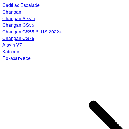
Cadillac Escalade
Changan
Changan Alsvin
Changan CS35
Changan CS55 PLUS 2022+
Changan CS75
Alsvin V7
Kaicene
Показать все