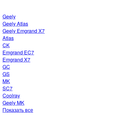
Geely
Geely Atlas
Geely Emgrand X7
Atlas
CK
Emgrand EC7
Emgrand X7
GC
GS
MK
SC7
Coolray
Geely MK
Показать все