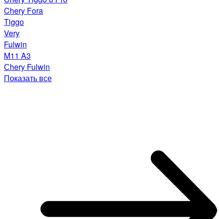
Chery Fora
Tiggo
Very
Fulwin
M11 A3
Сhery Fulwin
Показать все