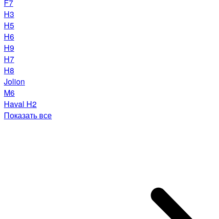
F7
H3
H5
H6
H9
H7
H8
Jolion
M6
Haval H2
Показать все